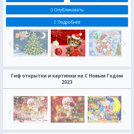
Опубликовать
Подробнее
Гиф открытки и картинки на С Новым Годом
2023
ого
да,
Анимация С
Открытка
Поздравления с
Новым годом!
новогодняя
Новым годом
С Н