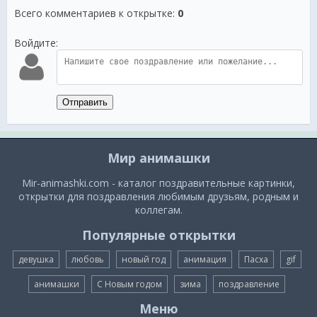
Всего комментариев к открытке
:
0
Войдите:
Отправить
Мир анимашки
Mir-animashki.com - каталог поздравительные картинки,
открытки для поздравления любимым друзьям, родным и
коллегам.
Популярные открытки
девушка
любовь
новый год
анимация
Пасха
gif
анимашки
С Новым годом
зима
поздравление
Меню