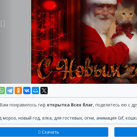
 Вам понравилось гиф
открытка Всех благ
, поделитесь ею с др
д мороз
,
новый год
,
елка
,
для гостевых
,
огни
,
анимация Gif
,
кошк
Скачать