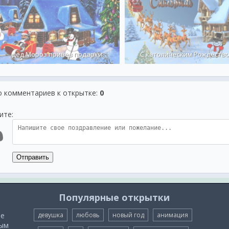
дед Мороз привез подарки
С католическим Рождеств
о комментариев к открытке
:
0
ите:
Отправить
Популярные открытки
ые
девушка
любовь
новый год
анимация
мым