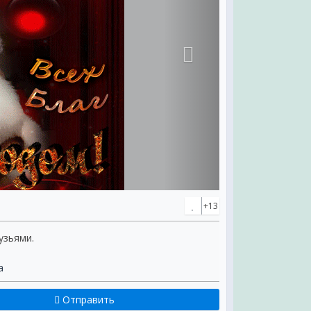
+13
узьями.
а
Отправить