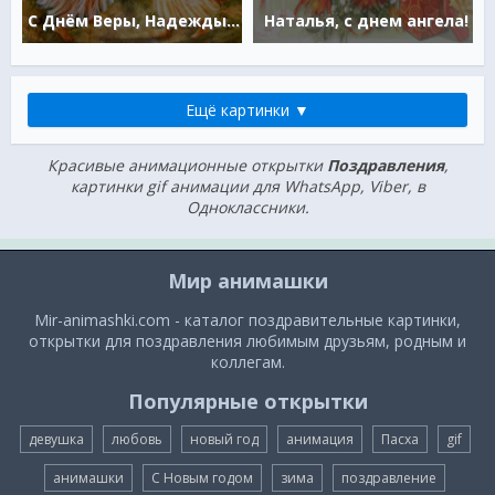
С Днём Веры, Надежды, Любви
Наталья, с днем ангела!
Ещё картинки ▼
Красивые анимационные открытки
Поздравления
,
картинки gif анимации для WhatsApp, Viber, в
Одноклассники.
Мир анимашки
Mir-animashki.com - каталог поздравительные картинки,
открытки для поздравления любимым друзьям, родным и
коллегам.
Популярные открытки
девушка
любовь
новый год
анимация
Пасха
gif
анимашки
С Новым годом
зима
поздравление