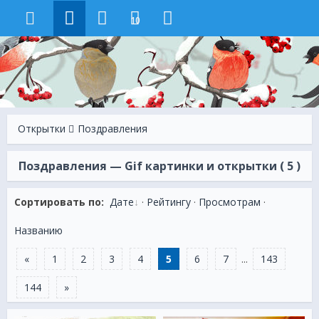
10
Открытки
Поздравления
Поздравления — Gif картинки и открытки ( 5 )
Сортировать по:
Дате
·
Рейтингу
·
Просмотрам
·
Названию
«
1
2
3
4
5
6
7
...
143
144
»