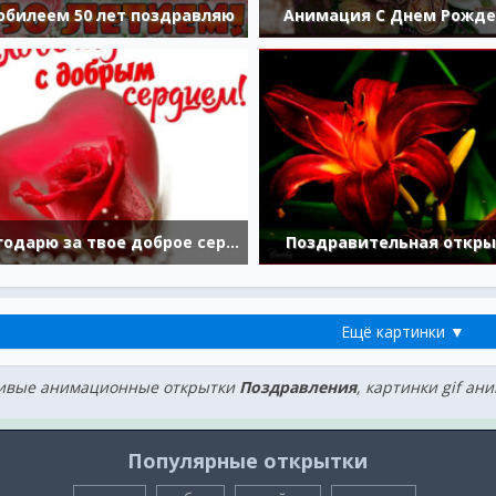
юбилеем 50 лет поздравляю
Анимация С Днем Рожд
Благодарю за твое доброе сердечко
Поздравительная откры
Ещё картинки ▼
ивые анимационные открытки
Поздравления
, картинки gif ан
Популярные открытки