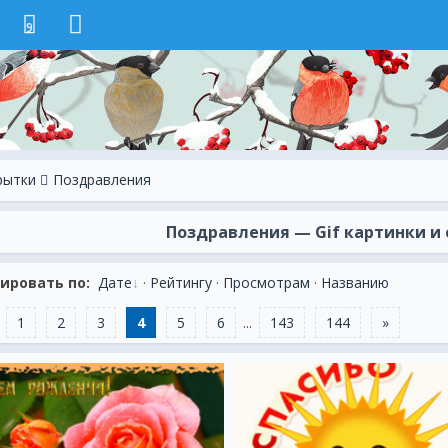
9
рытки
Поздравления
Поздравления — Gif картинки и о
ировать по:
Дате
·
Рейтингу
·
Просмотрам
·
Названию
1
2
3
4
5
6
...
143
144
»