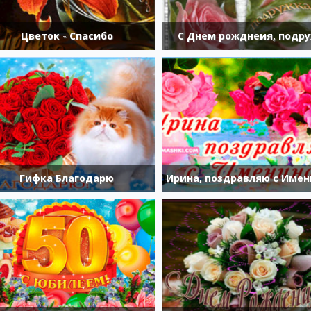
Цветок - Спасибо
С Днем рожднеия, подр
Гифка Благодарю