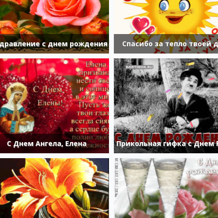
дравление с днем рождения
Спасибо за тепло твоей 
С Днем Ангела, Елена