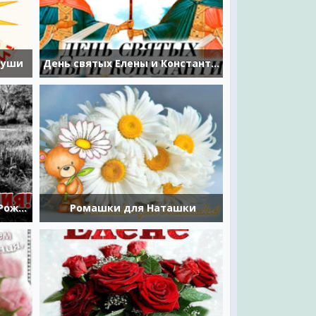
души
День святых Елены и Константина
Прикольная гифка с Днем Рождения
Ромашки для Наташки