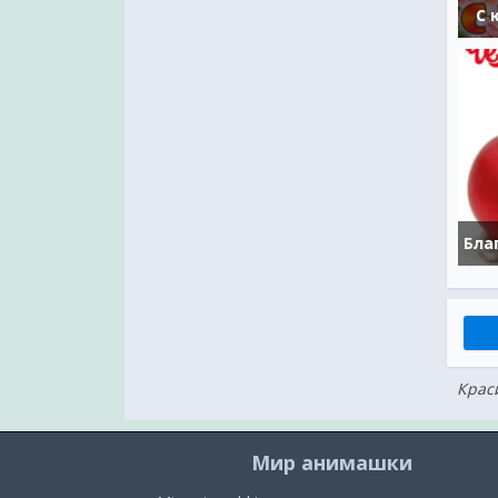
С 
Крас
Мир анимашки