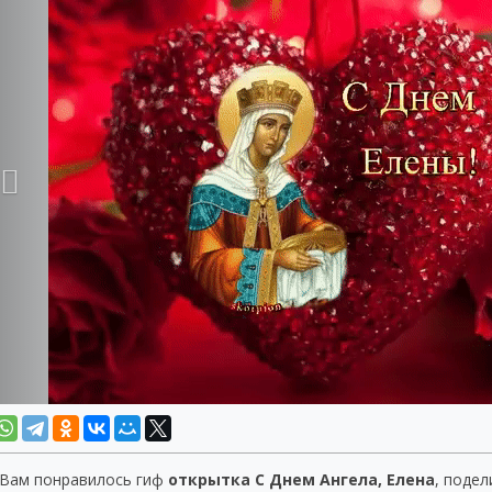
 Вам понравилось гиф
открытка С Днем Ангела, Елена
, подел