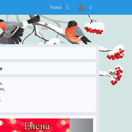
а
а,
яю,
.
гел
д,
тель
.