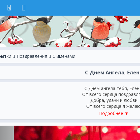
7
рытки
Поздравления
С именами
С Днем Ангела, Елен
С Днем ангела тебя, Елен
От всего сердца поздравл
Добра, удачи и любви
От всего сердца я желаю
Пускай крылом закроет ан
Подробнее ▼
От бед, проблем и от оби
Пускай тебя твой покрови
Направит верно, защитит