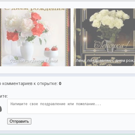
Лена, поздравляю с днем рож
С Днём Рождения, Елена!
о комментариев к открытке
:
0
ите:
Отправить