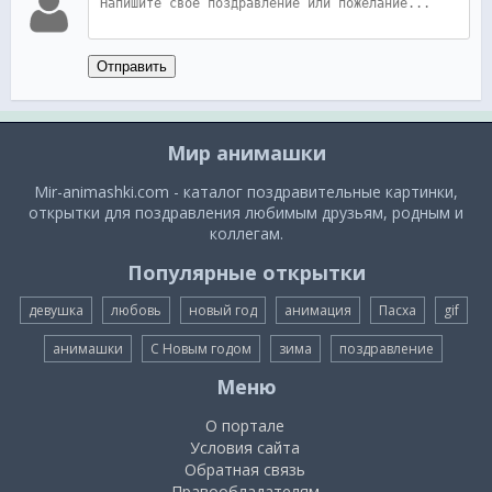
Отправить
Мир анимашки
Mir-animashki.com - каталог поздравительные картинки,
открытки для поздравления любимым друзьям, родным и
коллегам.
Популярные открытки
девушка
любовь
новый год
анимация
Пасха
gif
анимашки
С Новым годом
зима
поздравление
Меню
О портале
Условия сайта
Обратная связь
Правообладателям