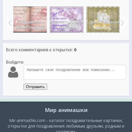
ние с
ения
Поздравляю с
С Днем Рождения
С Днем Рождения
Поз
е
Днем Рождения
женщине
дорогая
Дне
Всего комментариев к открытке
:
0
Войдите:
Отправить
Мир анимашки
Mir-animashki.com - каталог поздравительные картинки,
открытки для поздравления любимым друзьям, родным и
коллегам.