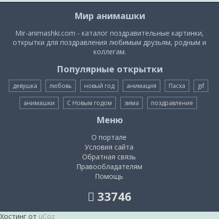
Мир анимашки
Mir-animashki.com - каталог поздравительные картинки,
открытки для поздравления любимым друзьям, родным и
коллегам.
Популярные открытки
девушка
любовь
новый год
анимация
Пасха
gif
анимашки
С Новым годом
зима
поздравление
Меню
О портале
Условия сайта
Обратная связь
Правообладателям
Помощь
33746
Хостинг от
uCoz