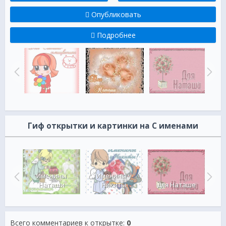
Опубликовать
Подробнее
Гиф открытки и картинки на С именами
Именины
Именины у
ны
Наташи
Никиты
Для Наташе
А
Всего комментариев к открытке
:
0