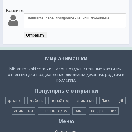
Войдите:
Отправить
Мир анимашки
Mir-animashki.com - каталог поздравительные картинки,
открытки для поздравления любимым друзьям, родным и
коллегам.
Популярные открытки
девушка
любовь
новый год
анимация
Пасха
gif
анимашки
С Новым годом
зима
поздравление
Меню
О портале