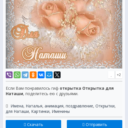
+2
Если Вам понравилось гиф
открытка Открытка для
Наташи
, поделитесь ею с друзьями.
Имена
,
Наталья
,
анимация
,
поздравление
,
Открытки
,
для Наташи
,
Картинки
,
Именины
Скачать
Отправить