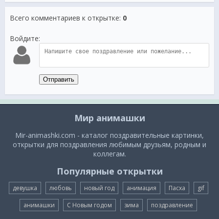
Всего комментариев к открытке
:
0
Войдите:
Отправить
Мир анимашки
Mir-animashki.com - каталог поздравительные картинки,
открытки для поздравления любимым друзьям, родным и
коллегам.
Популярные открытки
девушка
любовь
новый год
анимация
Пасха
gif
анимашки
С Новым годом
зима
поздравление