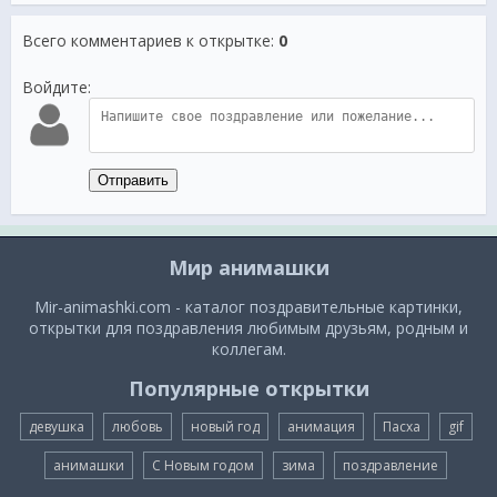
Всего комментариев к открытке
:
0
Войдите:
Отправить
Мир анимашки
Mir-animashki.com - каталог поздравительные картинки,
открытки для поздравления любимым друзьям, родным и
коллегам.
Популярные открытки
девушка
любовь
новый год
анимация
Пасха
gif
анимашки
С Новым годом
зима
поздравление