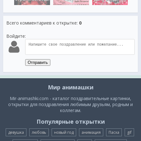
Всего комментариев к открытке
:
0
Войдите:
Отправить
Мир анимашки
Mir-animashki.com - каталог поздравительные картинки,
открытки для поздравления любимым друзьям, родным и
коллегам.
Популярные открытки
девушка
любовь
новый год
анимация
Пасха
gif