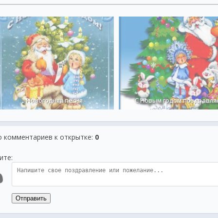
Новогодняя песня
С Новым годом поздравл
о комментариев к открытке
:
0
ите:
Отправить