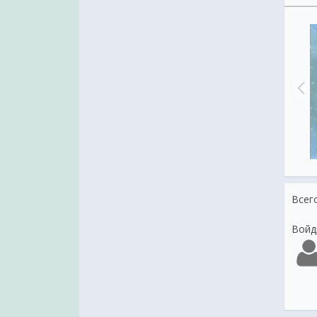
Доброе утро
Анимация Доброе утро
Всег
Войд