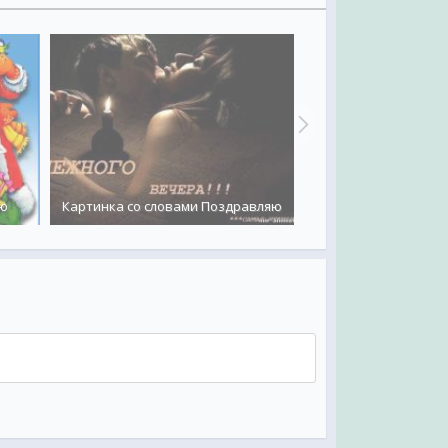
яю
Картинка со словами Поздравляю
День Знани