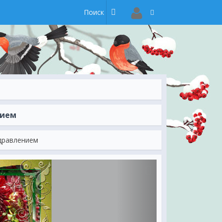
нием
здравлением