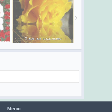
Открытки поздравляю
Поздравл
Меню