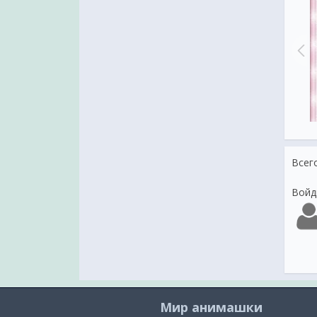
ление с Днем Рождения
Поздравление с Днем Рождения
Всег
Войд
Мир анимашки