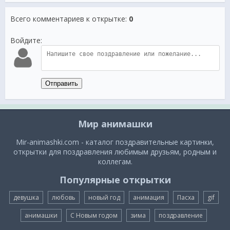
Всего комментариев к открытке
:
0
Войдите:
Отправить
Мир анимашки
Mir-animashki.com - каталог поздравительные картинки,
открытки для поздравления любимым друзьям, родным и
коллегам.
Популярные открытки
девушка
любовь
новый год
анимация
Пасха
gif
анимашки
С Новым годом
зима
поздравление