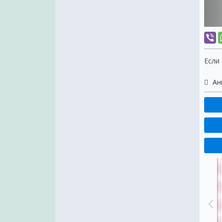
Если
Ан