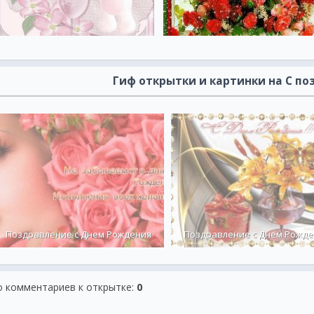
Гиф открытки и картинки на С п
Поздравление с Днем Рождения
Поздравление с Днем Рожде
о комментариев к открытке
:
0