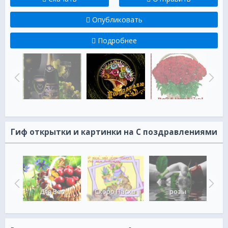
Опубликовать
Подробнее
Гиф открытки и картинки на С поздравлениями
Для Вас
Скоро Пасха
розы