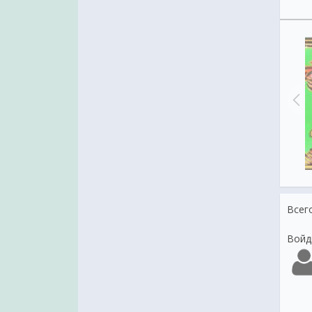
Открытки с днем семьи любви и
С днем поцелуя
верности
Всег
Войд