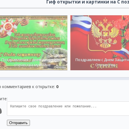
Гиф открытки и картинки на С п
Поздравления с днем защитника
Поздравляем с Днем Защит
отечества мужчине
Отечества
о комментариев к открытке
:
0
ите:
Отправить