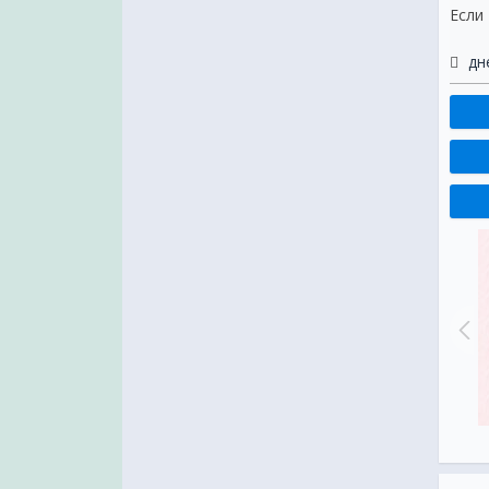
Если
дн