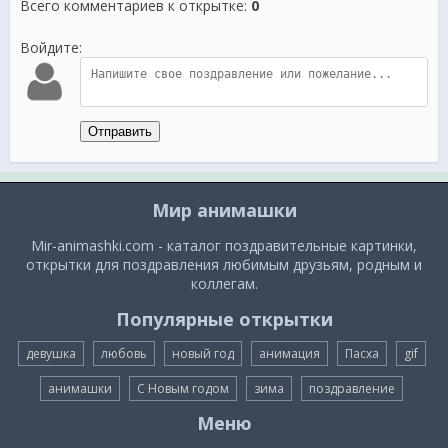
Всего комментариев к открытке
:
0
Войдите:
Отправить
Мир анимашки
Mir-animashki.com - каталог поздравительные картинки,
открытки для поздравления любимым друзьям, родным и
коллегам.
Популярные открытки
девушка
любовь
новый год
анимация
Пасха
gif
анимашки
С Новым годом
зима
поздравление
Меню