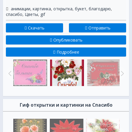
анимации
,
картинка
,
открытка
,
букет
,
благодарю
,
спасибо
,
Цветы
,
gif
Скачать
Отправить
Опубликовать
Подробнее
Гиф открытки и картинки на Спасибо
Спасибо — это
слово,