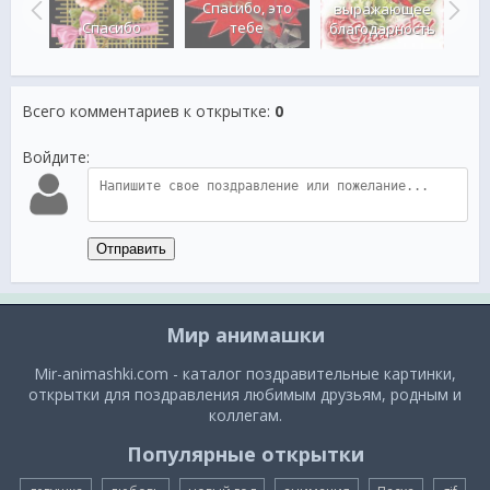
о
Спасибо, это
выражающее
е
Спасибо
тебе
Б
благодарность
Всего комментариев к открытке
:
0
Войдите:
Отправить
Мир анимашки
Mir-animashki.com - каталог поздравительные картинки,
открытки для поздравления любимым друзьям, родным и
коллегам.
Популярные открытки