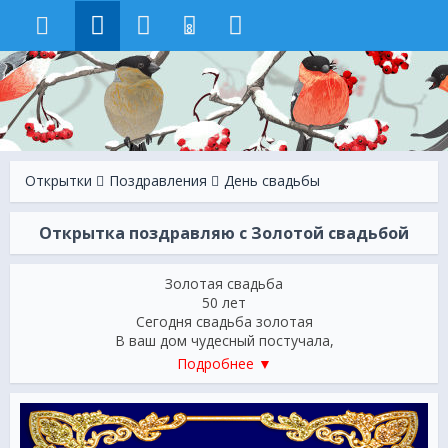
8
Открытки
Поздравления
День свадьбы
Открытка поздравляю с Золотой свадьбой
Золотая свадьба
50 лет
Сегодня свадьба золотая
В ваш дом чудесный постучала,
И мы вам лучшего желаем,
Подробнее ▼
Пусть ждет вас новое начало -
Ведь начинать всегда приятно,
Друг друга вечно вы любите!
И счастливы невероятно