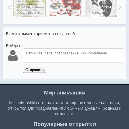
С годовщиной
 Днем
К свадьбе
свадьбы
С Юбилеем
ы
поздравления
открытка
Свадьбы!
Сове
Всего комментариев к открытке
:
0
Войдите:
Отправить
Мир анимашки
Mir-animashki.com - каталог поздравительные картинки,
открытки для поздравления любимым друзьям, родным и
коллегам.
Популярные открытки