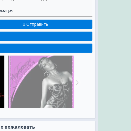
имация
Отправить
ро пожаловать