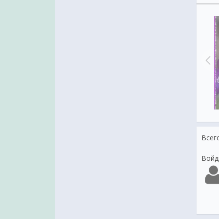
Заходи на чай
Добро пожаловать в Мой Мир!
Всег
Войд