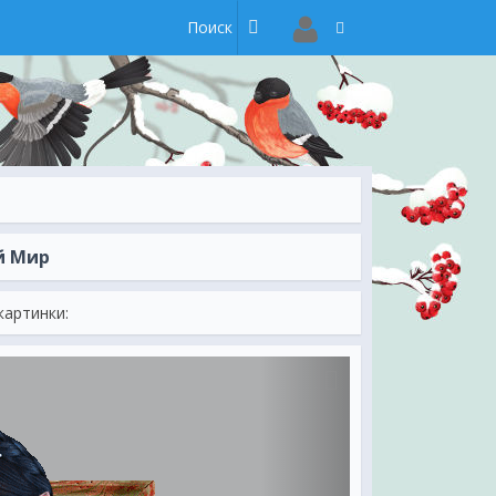
й Мир
картинки: