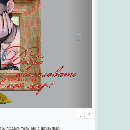
+2
ир
, поделитесь ею с друзьями.