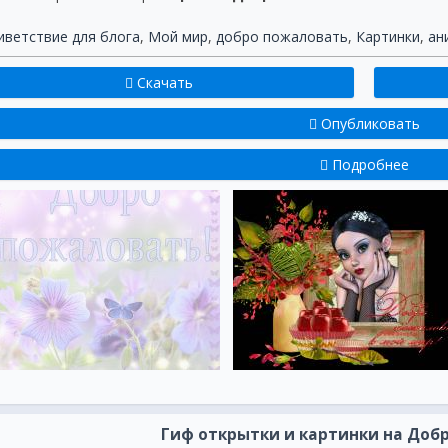
иветствие для блога
,
Мой мир
,
добро пожаловать
,
Картинки
,
ан
Скачать
Опубликовать
Подробнее
Гиф открытки и картинки на Доб