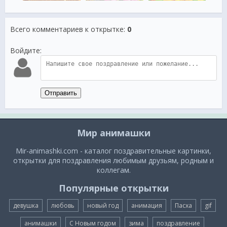
Всего комментариев к открытке
:
0
Войдите:
Отправить
Мир анимашки
Mir-animashki.com - каталог поздравительные картинки,
открытки для поздравления любимым друзьям, родным и
коллегам.
Популярные открытки
девушка
любовь
новый год
анимация
Пасха
gif
анимашки
С Новым годом
зима
поздравление