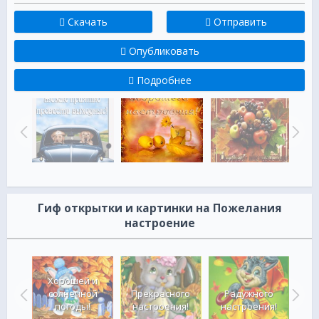
Скачать
Отправить
Опубликовать
Подробнее
Гиф открытки и картинки на Пожелания
настроение
и с
Хорошей и
Яр
м
солнечной
Прекрасного
Радужного
ием
погоды!
настроения!
настроения!
на