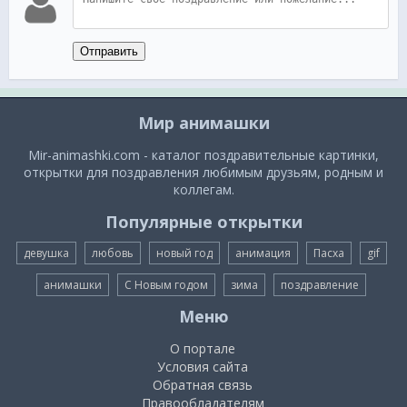
Отправить
Мир анимашки
Mir-animashki.com - каталог поздравительные картинки,
открытки для поздравления любимым друзьям, родным и
коллегам.
Популярные открытки
девушка
любовь
новый год
анимация
Пасха
gif
анимашки
С Новым годом
зима
поздравление
Меню
О портале
Условия сайта
Обратная связь
Правообладателям