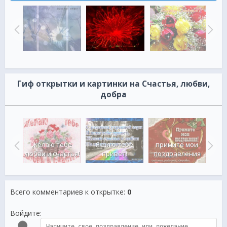
Гиф открытки и картинки на Счастья, любви,
добра
тья и
Желаю тебе
Я шлю тебе
примите мои
!
любви и счастья!
привет!
поздравления
Жела
Всего комментариев к открытке
:
0
Войдите: