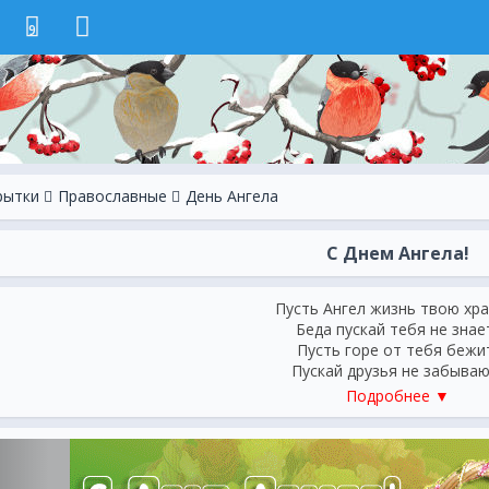
9
рытки
Православные
День Ангела
С Днем Ангела!
Пусть Ангел жизнь твою хра
Беда пускай тебя не знае
Пусть горе от тебя бежи
Пускай друзья не забываю
Пусть радость,счастье и ус
Подробнее ▼
Удача, нежность, добрый с
Как лучезарная звезда,
Тебе сопутствует всегда