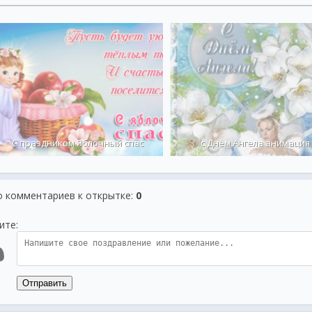
С праздником Яблочный спас
с Днём Ангела анимация
о комментариев к открытке
:
0
ите:
Отправить