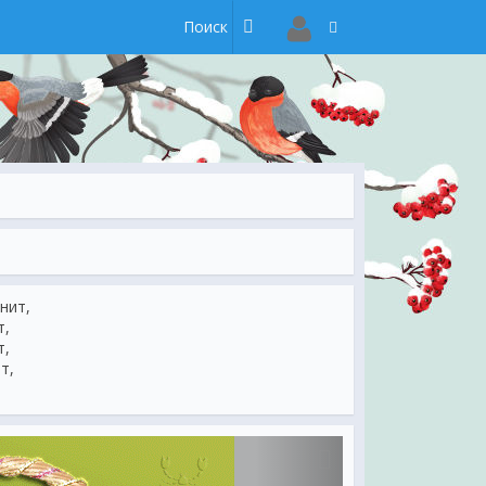
нит,
т,
т,
т,
пех,
мех,
!