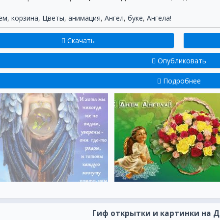
ем
,
корзина
,
Цветы
,
анимация
,
Ангел
,
буке
,
Ангела!
Скачать
Опубликовать
Подробнее
Гиф открытки и картинки на Д