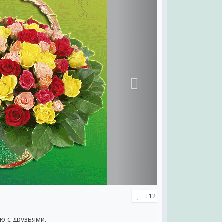
+12
ею с друзьями.