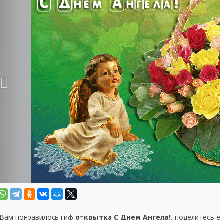
 Вам понравилось гиф
открытка С Днем Ангела!
, поделитесь 