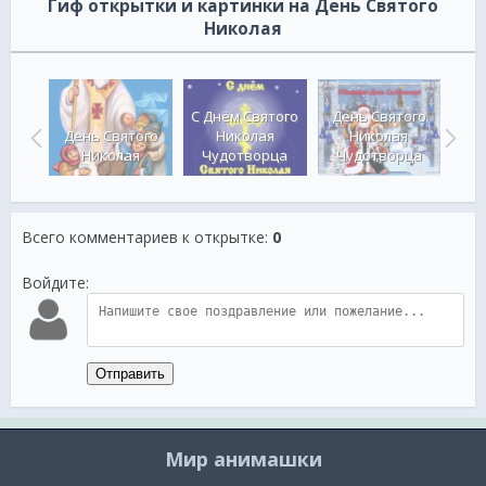
Гиф открытки и картинки на День Святого
Николая
ния с
ого
День Святого
Поз
С Днём Святого
я
День Святого
Николая
дн
Николая
рца
Николая
Чудотворца
Чудотворца
Всего комментариев к открытке
:
0
Войдите:
Отправить
Мир анимашки