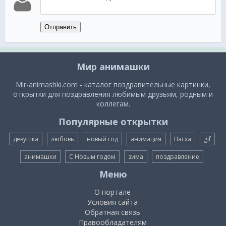
Отправить
Мир анимашки
Mir-animashki.com - каталог поздравительные картинки,
открытки для поздравления любимым друзьям, родным и
коллегам.
Популярные открытки
девушка
любовь
новый год
анимация
Пасха
gif
анимашки
С Новым годом
зима
поздравление
Меню
О портале
Условия сайта
Обратная связь
Правообладателям