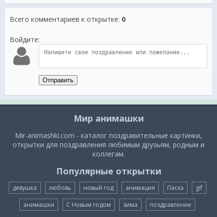
Всего комментариев к открытке
:
0
Войдите:
Отправить
Мир анимашки
Mir-animashki.com - каталог поздравительные картинки,
открытки для поздравления любимым друзьям, родным и
коллегам.
Популярные открытки
девушка
любовь
новый год
анимация
Пасха
gif
анимашки
С Новым годом
зима
поздравление