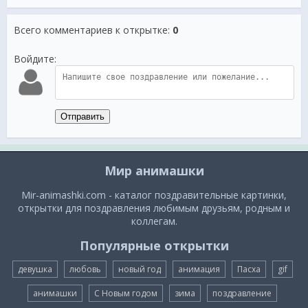
Всего комментариев к открытке
:
0
Войдите:
Отправить
Мир анимашки
Mir-animashki.com - каталог поздравительные картинки,
открытки для поздравления любимым друзьям, родным и
коллегам.
Популярные открытки
девушка
любовь
новый год
анимация
Пасха
gif
анимашки
С Новым годом
зима
поздравление