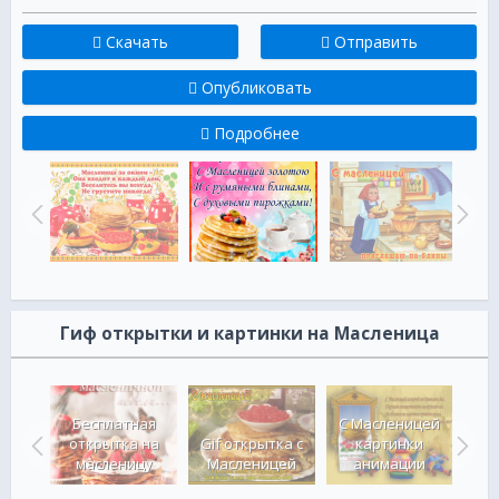
Скачать
Отправить
Опубликовать
Подробнее
Гиф открытки и картинки на Масленица
Бесплатная
С Масленицей
открытка на
Gif открытка с
картинки
ЦЕЙ!
масленицу
Масленицей
анимации
С М