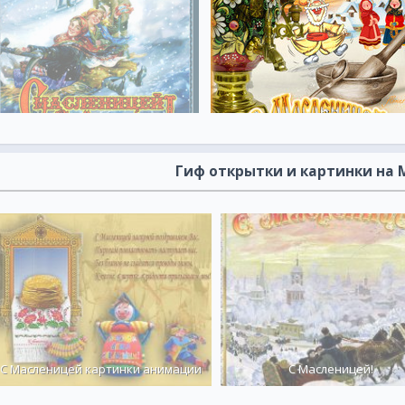
Гиф открытки и картинки на
С Масленицей картинки анимации
С Масленицей!