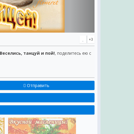
+3
еселись, танцуй и пой!
, поделитесь ею с
Отправить