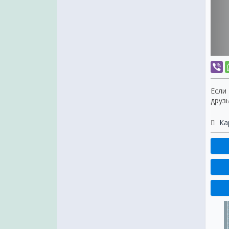
Если
друз
Ка