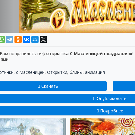
 Вам понравилось гиф
открытка С Масленицей поздравляю! В
ьями.
ртинки
,
с Масленицей
,
Открытки
,
блины
,
анимация
Скачать
Опубликовать
Подробнее