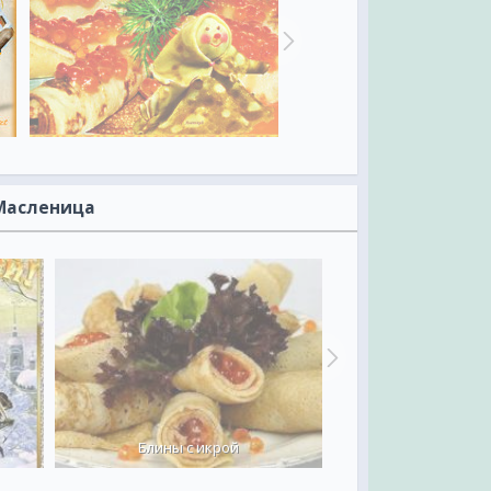
 Масленица
Блины с икрой
Маслени