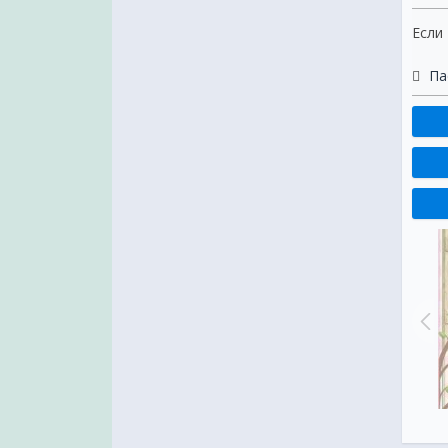
Если
Па