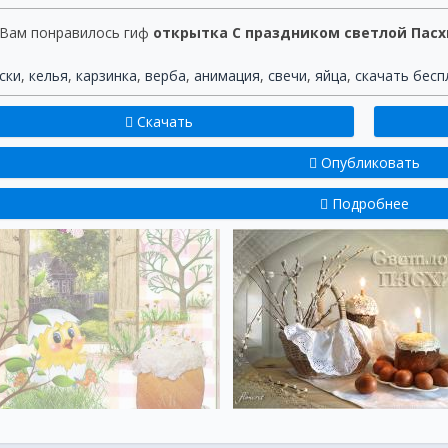
 Вам понравилось гиф
открытка С праздником светлой Пасх
ски
,
келья
,
карзинка
,
верба
,
анимация
,
свечи
,
яйца
,
скачать бесп
Скачать
Опубликовать
Подробнее