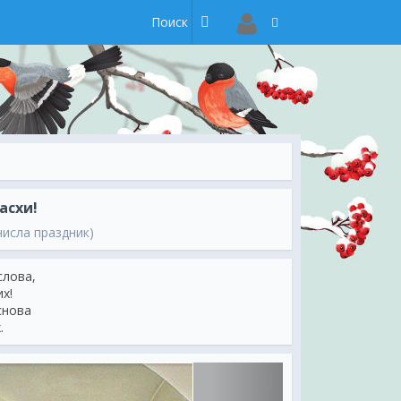
асхи!
числа праздник)
слова,
х!
снова
.