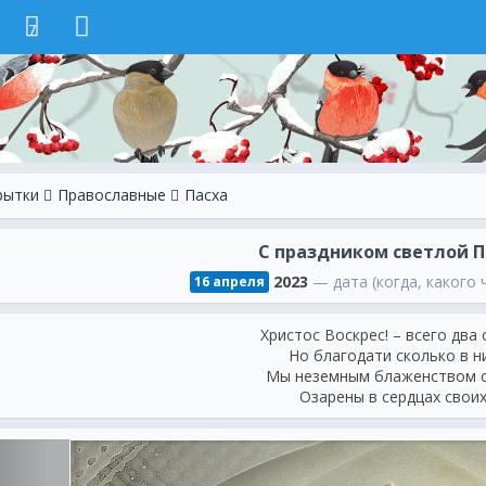
7
рытки
Православные
Пасха
С праздником светлой П
2023
— дата (когда, какого 
16 апреля
Христос Воскрес! – всего два 
Но благодати сколько в ни
Мы неземным блаженством 
Озарены в сердцах своих