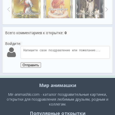
Пасхальная
оица
Христос воскрес
икона
Христос воскрес!
Хрис
Всего комментариев к открытке
:
0
Войдите:
Отправить
Мир анимашки
Mir-animashki.com - каталог поздравительные картинки,
открытки для поздравления любимым друзьям, родным и
коллегам.
Популярные открытки