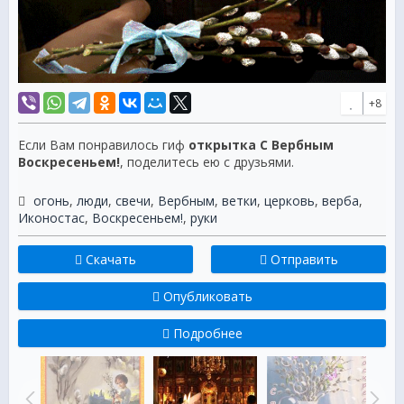
+8
Если Вам понравилось гиф
открытка С Вербным
Воскресеньем!
, поделитесь ею с друзьями.
огонь
,
люди
,
свечи
,
Вербным
,
ветки
,
церковь
,
верба
,
Иконостас
,
Воскресеньем!
,
руки
Скачать
Отправить
Опубликовать
Подробнее