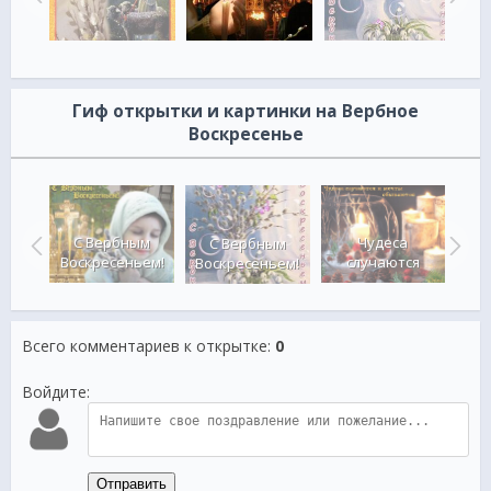
Гиф открытки и картинки на Вербное
Воскресенье
От
ым
С Вербным
Чудеса
ст
С Вербным
дом!
Воскресеньем!
случаются
год
Воскресеньем!
Всего комментариев к открытке
:
0
Войдите:
Отправить