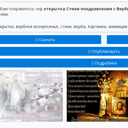
 Вам понравилось гиф
открытка Стихи поздравления с Вер
ьями.
крытки
,
вербное воскресенье
,
стихи
,
верба
,
Картинки
,
анимация
Скачать
Опубликовать
Подробнее