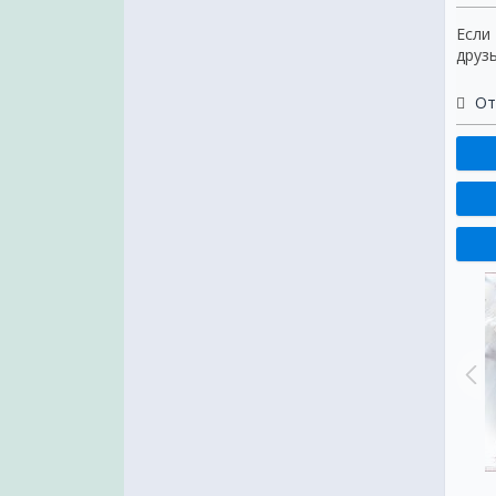
Если
друз
От