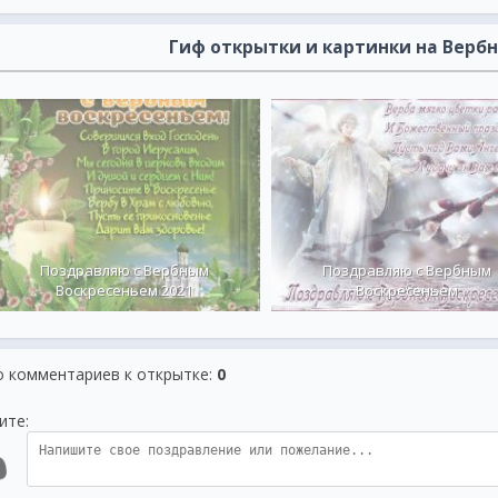
Гиф открытки и картинки на Вербн
Поздравляю с Вербным
Поздравляю с Вербным
Воскресеньем 2021
Воскресеньем
о комментариев к открытке
:
0
ите: