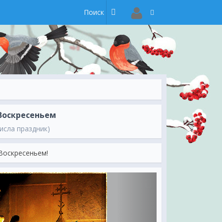
Воскресеньем
исла праздник)
Воскресеньем!