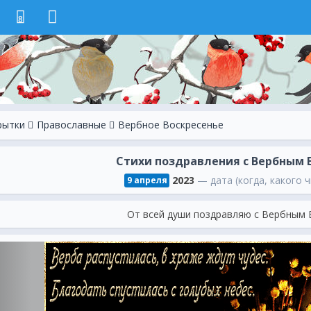
8
рытки
Православные
Вербное Воскресенье
Стихи поздравления с Вербным 
2023
— дата (когда, какого ч
9 апреля
От всей души поздравляю с Вербным 