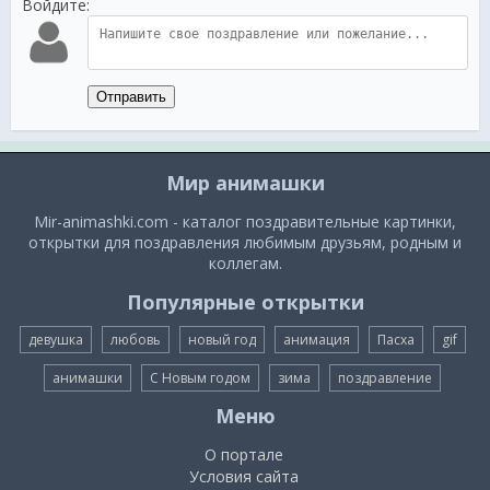
Войдите:
Отправить
Мир анимашки
Mir-animashki.com - каталог поздравительные картинки,
открытки для поздравления любимым друзьям, родным и
коллегам.
Популярные открытки
девушка
любовь
новый год
анимация
Пасха
gif
анимашки
С Новым годом
зима
поздравление
Меню
О портале
Условия сайта