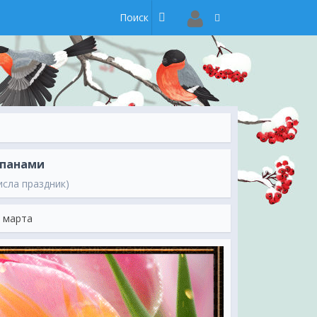
ьпанами
исла праздник)
8 марта