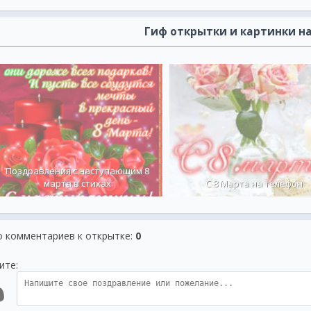
Гиф открытки и картинки на
Поздравления с наступающим 8
марта в стихах
С 8 Марта на телефон
о комментариев к открытке
:
0
ите: