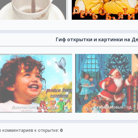
Гиф открытки и картинки на Д
Должны смеяться дети!
Старый Новый Год
о комментариев к открытке
:
0