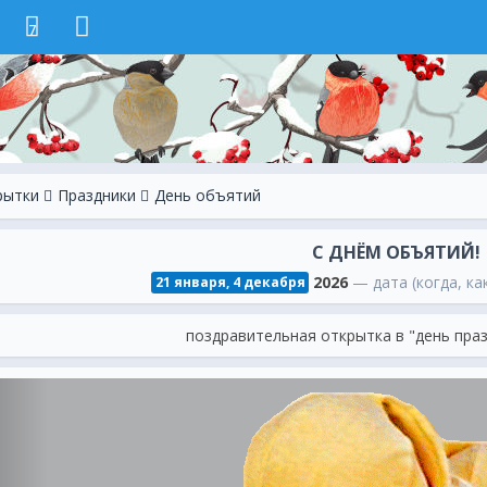
7
рытки
Праздники
День объятий
С ДНЁМ ОБЪЯТИЙ!
2026
— дата (когда, ка
21 января, 4 декабря
поздравительная открытка в "день пра