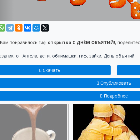
 Вам понравилось гиф
открытка С ДНЁМ ОБЪЯТИЙ!
, поделитес
аздник
,
от Ангела
,
дети
,
обнимашки
,
гиф
,
зайки
,
День объятий
Скачать
Опубликовать
Подробнее