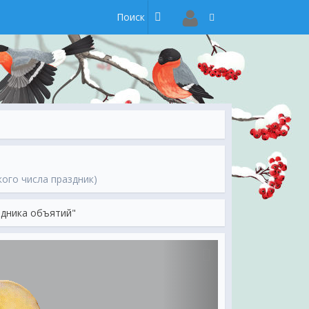
кого числа праздник)
здника объятий"