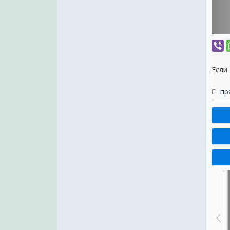
Если
пр