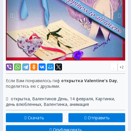
+2
Если Вам понравилось гиф
открытка Valentine's Day
,
поделитесь ею с друзьями.
открытка
,
Валентинов День
,
14 февраля
,
Картинки
,
день влюбленных
,
Валентинка
,
анимация
Скачать
Отправить
Опубликовать