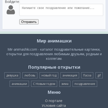
Войдите:
Отправить
Мир анимашки
Mir-animashki.com - каталог поздравительные картинки,
открытки для поздравления любимым друзьям, родным и
коллегам.
Популярные открытки
девушка
любовь
новый год
анимация
Пасха
gif
анимашки
С Новым годом
зима
поздравление
Меню
О портале
Условия сайта