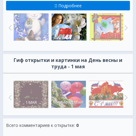
Подробнее
Гиф открытки и картинки на День весны и
труда - 1 мая
С 
С 1 мая!
Мир! Труд! Май!
1 МАЯ
Всего комментариев к открытке
:
0