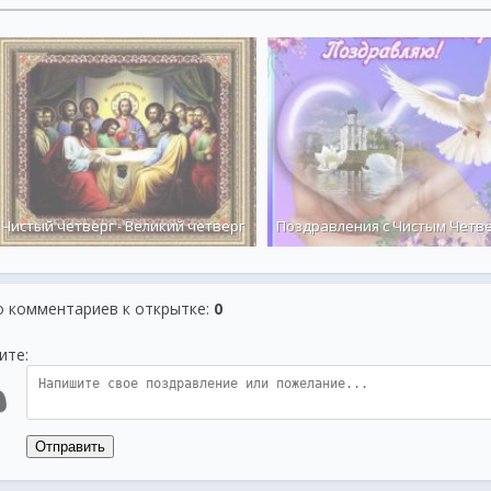
Чистый четверг - Великий четверг
Поздравления с Чистым Четв
о комментариев к открытке
:
0
ите:
Отправить