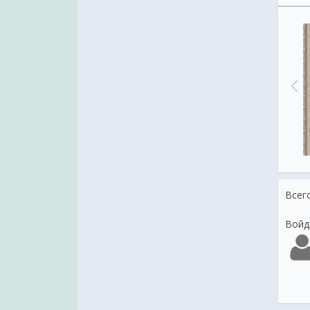
ния с Чистым Четвергом в
стихах
Праздник Чистый четверг
Всег
Войд