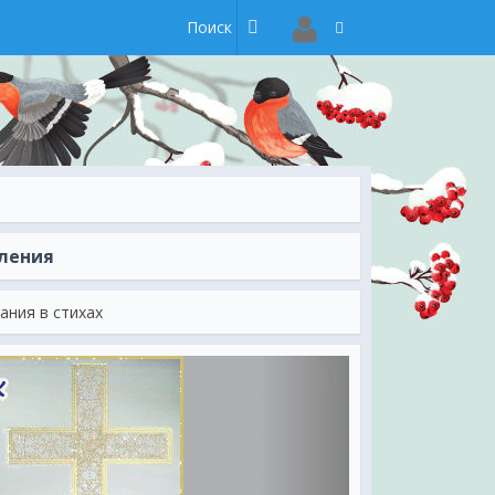
ления
ания в стихах