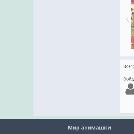
розы
розы
Всег
Войд
Мир анимашки