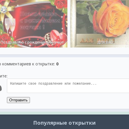
Поздравляю с рождением внучки!
ДЛЯ ВАС!
о комментариев к открытке
:
0
ите:
Отправить
Популярные открытки