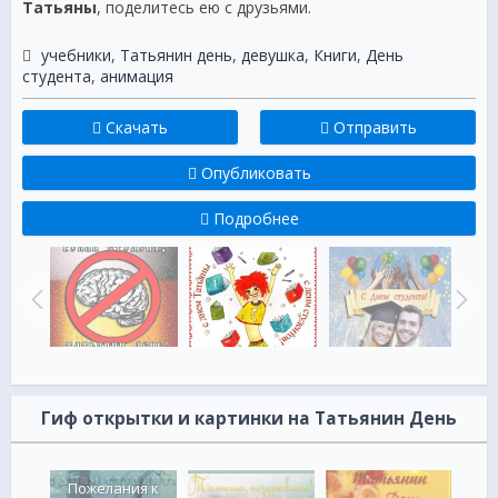
Татьяны
, поделитесь ею с друзьями.
учебники
,
Татьянин день
,
девушка
,
Книги
,
День
студента
,
анимация
Скачать
Отправить
Опубликовать
Подробнее
Гиф открытки и картинки на Татьянин День
Пожелания к