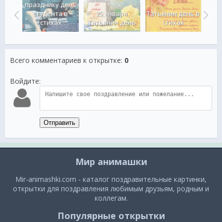
празднику день
студента в
яю с
25 января
Татьянин день в
стихах
ента
Татьянин день
стихах
Всего комментариев к открытке
:
0
Войдите:
Отправить
Мир анимашки
Mir-animashki.com - каталог поздравительные картинки,
открытки для поздравления любимым друзьям, родным и
коллегам.
Популярные открытки