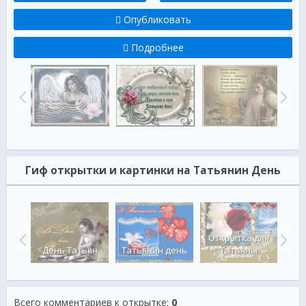
Опубликовать
Подробнее
Гиф открытки и картинки на Татьянин День
Тат
 в
Открытка для
в
день
День Татьян
Татьянин день
Татьяны
Всего комментариев к открытке
:
0