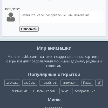
Войдите:
Отправить
Мир анимашки
Mir-animashki.com - каталог поздравительные картинки,
открытки для поздравления любимым друзьям, родным и
коллегам.
Популярные открытки
девушка
любовь
новый год
анимация
Пасха
gif
анимашки
С Новым годом
зима
поздравление
Меню
О портале