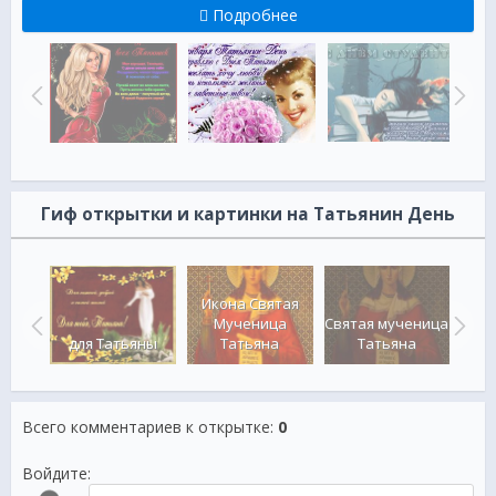
Подробнее
Гиф открытки и картинки на Татьянин День
Икона Святая
ень в
Мученица
Святая мученица
Ико
для Татьяны
Татьяна
Татьяна
Всего комментариев к открытке
:
0
Войдите: