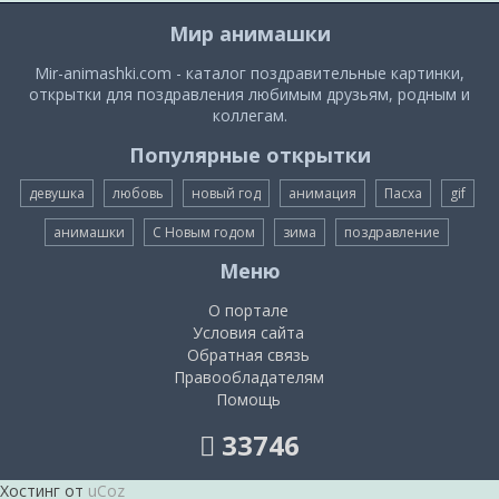
Мир анимашки
Mir-animashki.com - каталог поздравительные картинки,
открытки для поздравления любимым друзьям, родным и
коллегам.
Популярные открытки
девушка
любовь
новый год
анимация
Пасха
gif
анимашки
С Новым годом
зима
поздравление
Меню
О портале
Условия сайта
Обратная связь
Правообладателям
Помощь
33746
Хостинг от
uCoz