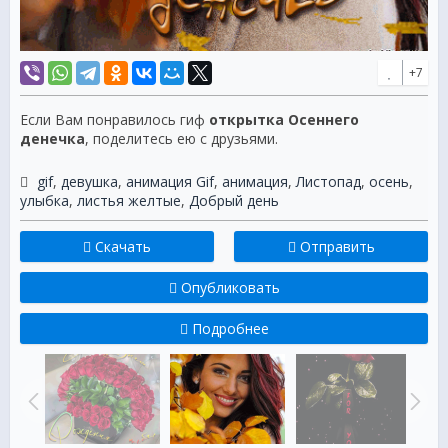
+7
Если Вам понравилось гиф
открытка Осеннего
денечка
, поделитесь ею с друзьями.
gif
,
девушка
,
анимация Gif
,
анимация
,
Листопад
,
осень
,
улыбка
,
листья желтые
,
Добрый день
Скачать
Отправить
Опубликовать
Подробнее