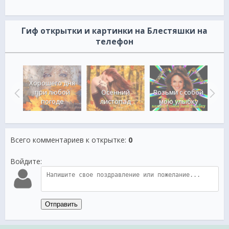
Гиф открытки и картинки на Блестяшки на
телефон
Хорошего дня
при любой
Осенний
Возьми с собой
сени
погоде
листопад
мою улыбку
Всего комментариев к открытке
:
0
Войдите:
Отправить