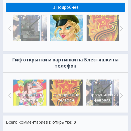
Подробнее
Гиф открытки и картинки на Блестяшки на
телефон
му
23 февраля на
23 февраля на
С Праздником 23
23
у
телефон
телефон
февраля
Всего комментариев к открытке
:
0