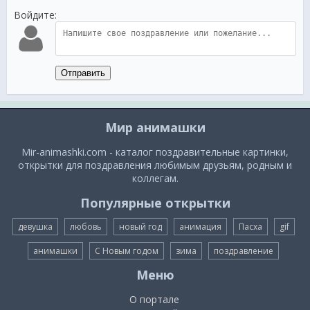
Войдите:
Отправить
Мир анимашки
Mir-animashki.com - каталог поздравительные картинки,
открытки для поздравления любимым друзьям, родным и
коллегам.
Популярные открытки
девушка
любовь
новый год
анимация
Пасха
gif
анимашки
С Новым годом
зима
поздравление
Меню
О портале