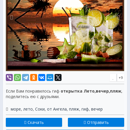
+9
Если Вам понравилось гиф
открытка Лето,вечер,пляж
,
поделитесь ею с друзьями.
море
,
лето
,
Соки
,
от Ангела
,
пляж
,
гиф
,
вечер
Скачать
Отправить