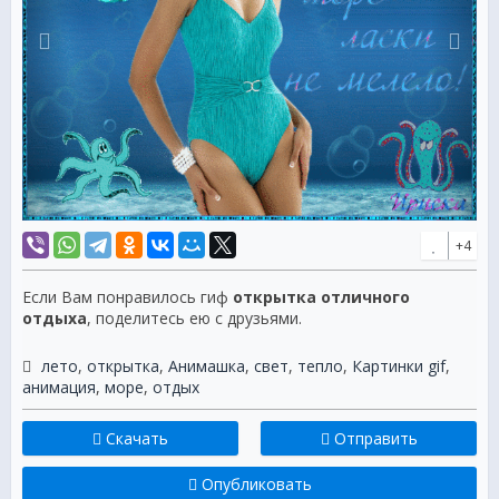
+4
Если Вам понравилось гиф
открытка отличного
отдыха
, поделитесь ею с друзьями.
лето
,
открытка
,
Анимашка
,
свет
,
тепло
,
Картинки gif
,
анимация
,
море
,
отдых
Скачать
Отправить
Опубликовать