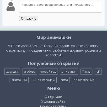
Отправить
Мир анимашки
Mir-animashki.com - каталог поздравительные картинки,
открытки для поздравления любимым друзьям, родным и
коллегам.
Популярные открытки
девушка
любовь
новый год
анимация
Пасха
gif
анимашки
С Новым годом
зима
поздравление
Меню
О портале
Условия сайта
Обратная связь