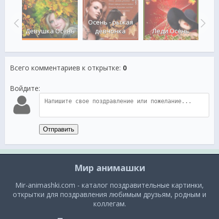
Осень - рыжая
осень
Девушка Осень
девчонка
Леди Осень
Жен
Всего комментариев к открытке
:
0
Войдите:
Отправить
Мир анимашки
Mir-animashki.com - каталог поздравительные картинки,
открытки для поздравления любимым друзьям, родным и
коллегам.