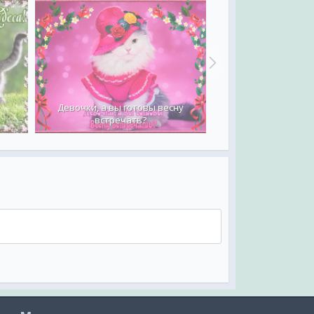
Девочки, а вы готовы весну
встречать?
И это вес