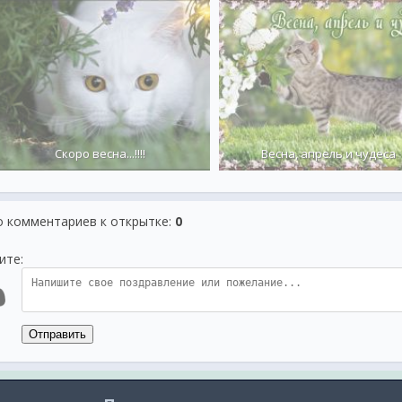
Скоро весна...!!!!
Весна, апрель и чудеса
о комментариев к открытке
:
0
ите:
Отправить