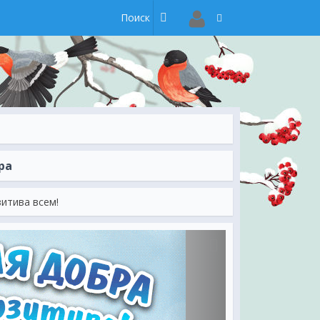
ра
итива всем!